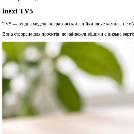
inext
TV5
TV5 — вхідна модель операторської лінійки inext: компактне о
Вона створена для проєктів, де найважливішими є низька варті