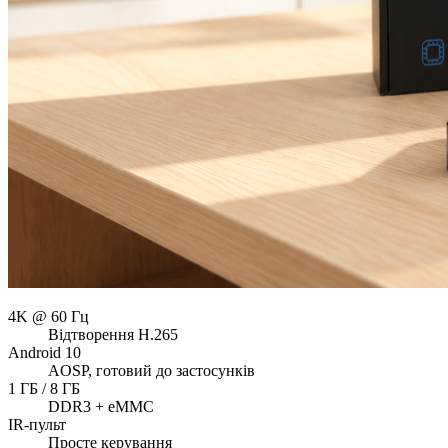
4K @ 60 Гц
Відтворення H.265
Android 10
AOSP, готовий до застосунків
1 ГБ / 8 ГБ
DDR3 + eMMC
IR-пульт
Просте керування