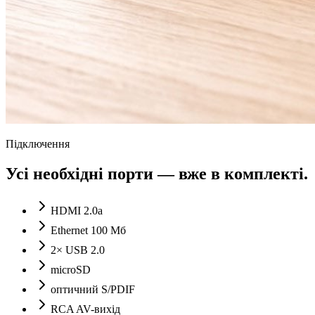
Підключення
Усі необхідні порти — вже в комплекті.
HDMI 2.0a
Ethernet 100 Мб
2× USB 2.0
microSD
оптичний S/PDIF
RCA AV-вихід