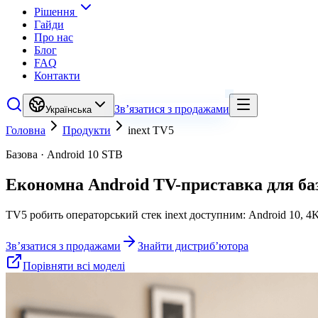
Рішення
Гайди
Про нас
Блог
FAQ
Контакти
Зв’язатися з продажами
Українська
Головна
Продукти
inext TV5
Базова · Android 10 STB
Економна Android TV-приставка для ба
TV5 робить операторський стек inext доступним: Android 10, 4
Зв’язатися з продажами
Знайти дистриб’ютора
Порівняти всі моделі