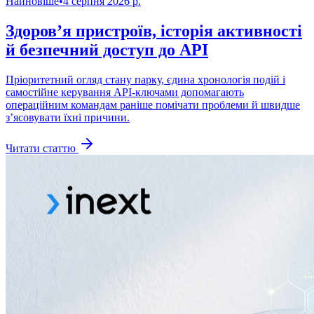
Найновіше
•
4 серпня 2026 р.
Здоров’я пристроїв, історія активності
й безпечний доступ до API
Пріоритетний огляд стану парку, єдина хронологія подій і
самостійне керування API-ключами допомагають
операційним командам раніше помічати проблеми й швидше
з’ясовувати їхні причини.
Читати статтю