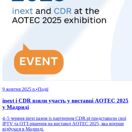
9 жовтня 2025 р.
•
Події
inext і CDR взяли участь у виставці AOTEC 2025
у Мадриді
4–5 червня inext разом із партнером CDR.pl представили свої
IPTV та OTT-рішення на виставці AOTEC 2025, яка вперше
відбулася в Мадриді.