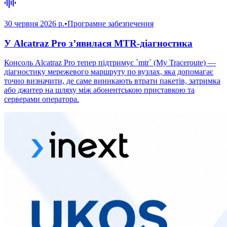
30 червня 2026 р.
•
Програмне забезпечення
У Alcatraz Pro з’явилася MTR-діагностика
Консоль Alcatraz Pro тепер підтримує `mtr` (My Traceroute) —
діагностику мережевого маршруту по вузлах, яка допомагає
точно визначити, де саме виникають втрати пакетів, затримка
або джитер на шляху між абонентською приставкою та
серверами оператора.