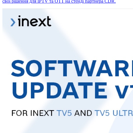
свої рішення для IPTV та OTT на стенді партнера CDR.