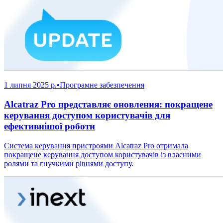
1 липня 2025 р.
•
Програмне забезпечення
Alcatraz Pro представляє оновлення: покращене
керування доступом користувачів для
ефективнішої роботи
Система керування пристроями Alcatraz Pro отримала
покращене керування доступом користувачів із власними
ролями та гнучкими рівнями доступу.