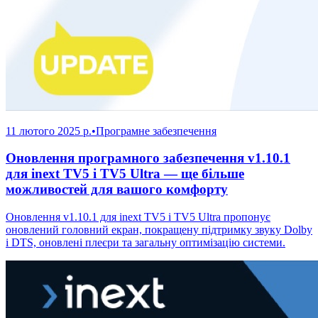
11 лютого 2025 р.
•
Програмне забезпечення
Оновлення програмного забезпечення v1.10.1
для inext TV5 і TV5 Ultra — ще більше
можливостей для вашого комфорту
Оновлення v1.10.1 для inext TV5 і TV5 Ultra пропонує
оновлений головний екран, покращену підтримку звуку Dolby
і DTS, оновлені плеєри та загальну оптимізацію системи.