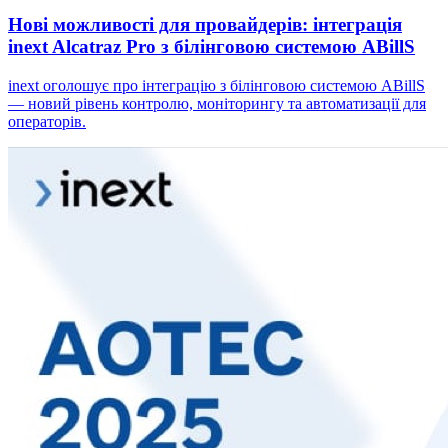
Нові можливості для провайдерів: інтеграція
inext Alcatraz Pro з білінговою системою ABillS
inext оголошує про інтеграцію з білінговою системою ABillS
— новий рівень контролю, моніторингу та автоматизації для
операторів.