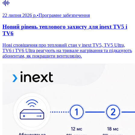
22 липня 2026 р.
•
Програмне забезпечення
Новий рівень теплового захисту для inext TV5 і
TV6
Нові сповіщення про тепловий стан у inext TV5, TV5 Ultra,
TV6 і TV6 Ultra реагують на тривале нагрівання та підказують
абонентам, як покращити вентиляцію.