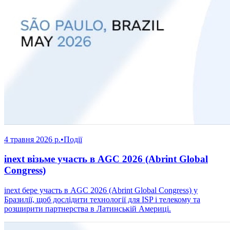
4 травня 2026 р.
•
Події
inext візьме участь в AGC 2026 (Abrint Global
Congress)
inext бере участь в AGC 2026 (Abrint Global Congress) у
Бразилії, щоб дослідити технології для ISP і телекому та
розширити партнерства в Латинській Америці.