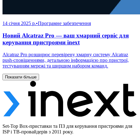
14 січня 2025 р.
•
Програмне забезпечення
Новий Alcatraz Pro — ваш хмарний сервіс для
керування пристроями inext
Alcatraz Pro розширює перевірену хмарну систему Alcatraz
push-сповіщеннями, детальною інформацією про пристрої,
тестуванням мережі та ширшим набором команд.
Показати більше
Set-Top Box-приставки та ПЗ для керування пристроями для
ISP і ТВ-провайдерів з 2011 року.