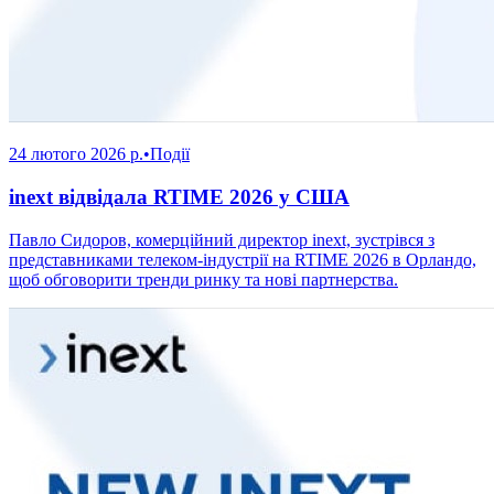
24 лютого 2026 р.
•
Події
inext відвідала RTIME 2026 у США
Павло Сидоров, комерційний директор inext, зустрівся з
представниками телеком-індустрії на RTIME 2026 в Орландо,
щоб обговорити тренди ринку та нові партнерства.