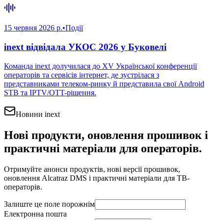
15 червня 2026 р.
•
Події
inext відвідала УКОС 2026 у Буковелі
Команда inext долучилася до XV Української конференції
операторів та сервісів інтернет, де зустрілася з
представниками телеком-ринку й представила свої Android
STB та IPTV/OTT-рішення.
Новини inext
Нові продукти, оновлення прошивок і
практичні матеріали для операторів.
Отримуйте анонси продуктів, нові версії прошивок,
оновлення Alcatraz DMS і практичні матеріали для ТВ-
операторів.
Залиште це поле порожнім
Електронна пошта