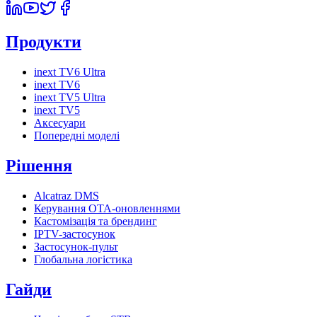
Продукти
inext TV6 Ultra
inext TV6
inext TV5 Ultra
inext TV5
Аксесуари
Попередні моделі
Рішення
Alcatraz DMS
Керування OTA-оновленнями
Кастомізація та брендинг
IPTV-застосунок
Застосунок-пульт
Глобальна логістика
Гайди