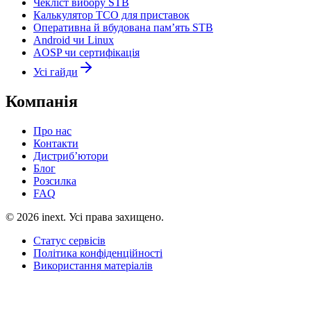
Чекліст вибору STB
Калькулятор TCO для приставок
Оперативна й вбудована пам’ять STB
Android чи Linux
AOSP чи сертифікація
Усі гайди
Компанія
Про нас
Контакти
Дистриб’ютори
Блог
Розсилка
FAQ
©
2026
inext.
Усі права захищено.
Статус сервісів
Політика конфіденційності
Використання матеріалів