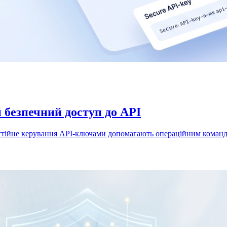
й безпечний доступ до API
мостійне керування API-ключами допомагають операційним команд