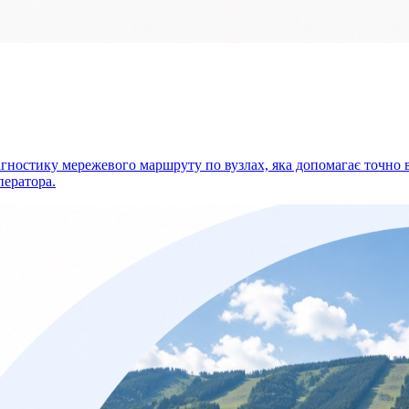
діагностику мережевого маршруту по вузлах, яка допомагає точно 
ператора.