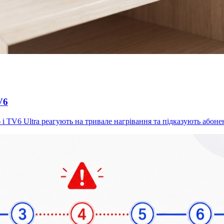
V6
 і TV6 Ultra реагують на тривале нагрівання та підказують абон