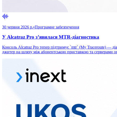
30 червня 2026 р.
•
Програмне забезпечення
У Alcatraz Pro з’явилася MTR-діагностика
Консоль Alcatraz Pro тепер підтримує `mtr` (My Traceroute) — 
джитер на шляху між абонентською приставкою та серверами о