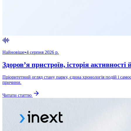
Найновіше
•
4 серпня 2026 р.
Здоров’я пристроїв, історія активності 
Пріоритетний огляд стану парку, єдина хронологія подій і са
причини.
Читати статтю