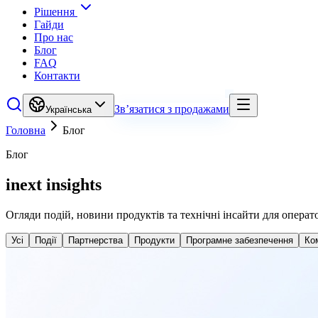
Рішення
Гайди
Про нас
Блог
FAQ
Контакти
Зв’язатися з продажами
Українська
Головна
Блог
Блог
inext insights
Огляди подій, новини продуктів та технічні інсайти для операт
Усі
Події
Партнерства
Продукти
Програмне забезпечення
Ко