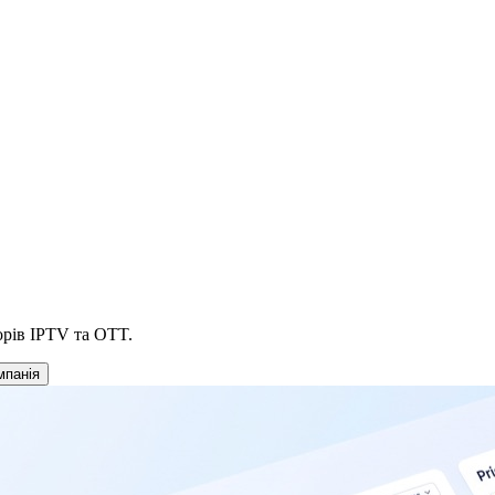
орів IPTV та OTT.
мпанія