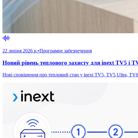
22 липня 2026 р.
•
Програмне забезпечення
Новий рівень теплового захисту для inext TV5 і T
Нові сповіщення про тепловий стан у inext TV5, TV5 Ultra, TV6